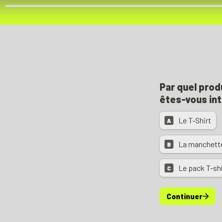
Par quel prod
êtes-vous in
Le T-Shirt
A
B
Le pack T-sh
C
Continuer