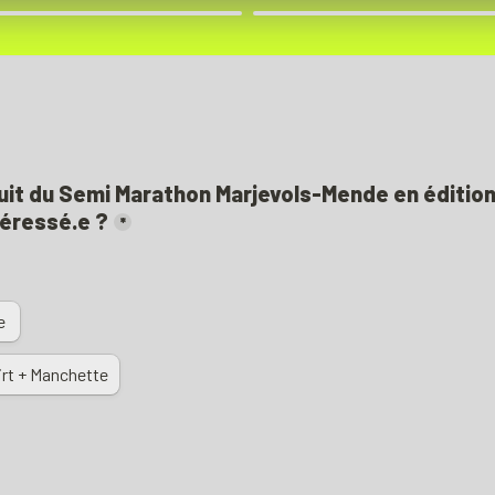
uit du Semi Marathon Marjevols-Mende en édition l
téressé.e ?
*
La manchette 
irt + Manchette