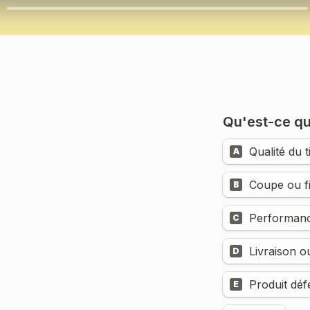
Qu'est-ce qu
Qualité du t
A
Coupe ou fi
B
Performance
C
Livraison o
D
Produit dé
E